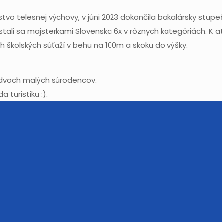
tvo telesnej výchovy, v júni 2023 dokončila bakalársky stupe
, stali sa majsterkami Slovenska 6x v rôznych kategóriách. K a
ch školských súťaží v behu na 100m a skoku do výšky.
á dvoch malých súrodencov.
 turistiku :).