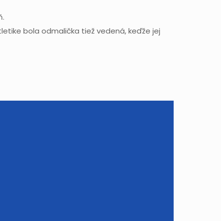
ň.
tletike bola odmalička tiež vedená, keďže jej