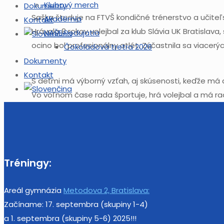
Klubový merch
Dokumenty
Saška študuje na FTVŠ kondičné trénerstvo a učiteľs
Akadémia
Kontakt
Hrávala 8 rokov volejbal za klub Slávia UK Bratislava
NAŠE Podujatia
ocino bol profesionálny atlét. Zúčastnila sa viacerý
Čokoládová tretra 2026
Dokumenty
Kontakt
S deťmi má výborný vzťah, aj skúsenosti, keďže m
Vo voľnom čase rada športuje, hrá volejbal a má rada
Tréningy:
Areál gymnázia
Metodova 2, Bratislava:
Začíname: 17. septembra (skupiny 1-4)
a 1. septembra (skupiny 5-6) 2025!!!