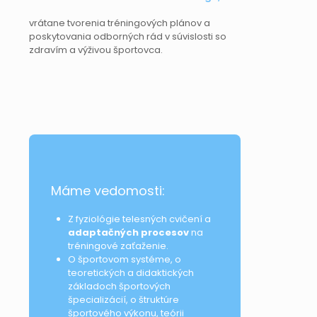
vrátane tvorenia tréningových plánov a
poskytovania odborných rád v súvislosti so
zdravím a výživou športovca.
Máme vedomosti:
Z fyziológie telesných cvičení a
adaptačných procesov
na
tréningové zaťaženie.
O športovom systéme, o
teoretických a didaktických
základoch športových
špecializácií, o štruktúre
športového výkonu, teórii