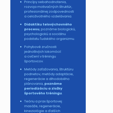
Princípy sebahodnotenia,
rozvoja motivačných štruktúr,
profesionálnej zodpovednosti
a celoživotného vzdelávania.
Didaktiku telovýchovného
procesu
, poznáme biologickú,
psychologickú a sociálnu
podstatu ľudského organizmu.
Pohybové zručnosti
jednotlivých lokomócií
a cvičení v tréningu
športovcov.
Metódy zaťažovania, štruktúru
podnetov, metódy adaptácie,
regenerácie a dlhodobého
plánovania,
poznáme
periodizáciu a
zložky
športového tréningu
.
Teóriu a prax športovej
masáže, regenerácie,
kineziológie a ďalších