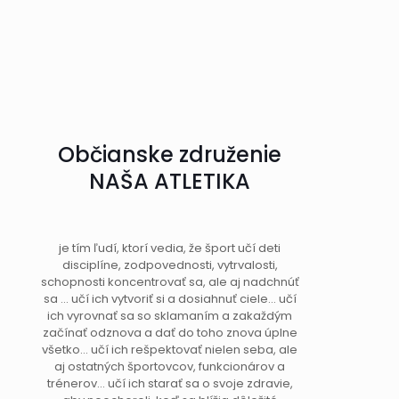
Občianske združenie
NAŠA ATLETIKA
je tím ľudí, ktorí vedia, že šport učí deti
disciplíne, zodpovednosti, vytrvalosti,
schopnosti koncentrovať sa, ale aj nadchnúť
sa … učí ich vytvoriť si a dosiahnuť ciele… učí
ich vyrovnať sa so sklamaním a zakaždým
začínať odznova a dať do toho znova úplne
všetko… učí ich rešpektovať nielen seba, ale
aj ostatných športovcov, funkcionárov a
trénerov… učí ich starať sa o svoje zdravie,