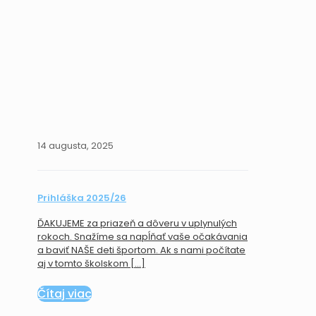
14 augusta, 2025
Prihláška 2025/26
ĎAKUJEME za priazeň a dôveru v uplynulých
rokoch. Snažíme sa napĺňať vaše očakávania
a baviť NAŠE deti športom. Ak s nami počítate
aj v tomto školskom
[…]
Čítaj viac