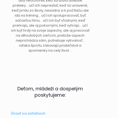
aby neochoreli, keď sa blížia dôležité
preteky… učí ich neprestať, keď sú unavené,
keď prídu zo školy, nesadnú si k počítaču ale
idú na tréning… učí ich spolupracovať, byť
súčasťou tímu… učí ich byť vľúdnymi, keď
prehrajú, ale aj pokornými, keď vyhrajú… učí
ich byť hrdý na svoje úspechy, ale aj pracovať
na dlhodobých cieľoch, pretože úspech
neprichádza sám, potrebuje vytrvalosť…
vďaka športu získavajú priateľstvá a
spomienky na celý život …
Deťom, mládeži a dospelým
poskytujeme:
Účasť na súťažiach