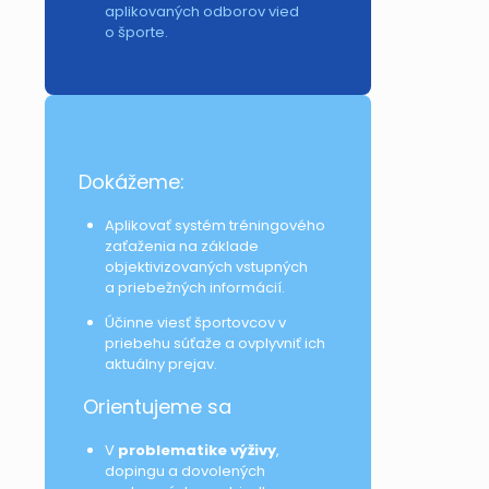
aplikovaných odborov vied
o športe.
Dokážeme:
Aplikovať systém tréningového
zaťaženia na základe
objektivizovaných vstupných
a priebežných informácií.
Účinne viesť športovcov v
priebehu súťaže a ovplyvniť ich
aktuálny prejav.
Orientujeme sa
V
problematike výživy
,
dopingu a dovolených