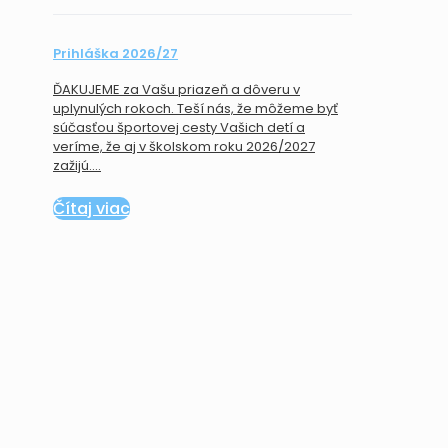
Prihláška 2026/27
ĎAKUJEME za Vašu priazeň a dôveru v
uplynulých rokoch. Teší nás, že môžeme byť
súčasťou športovej cesty Vašich detí a
veríme, že aj v školskom roku 2026/2027
zažijú....
Čítaj viac