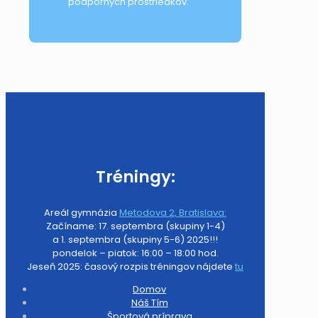
podporných prostriedkov.
Tréningy:
Areál gymnázia
Metodova 2, Bratislava:
Začíname: 17. septembra (skupiny 1-4)
a 1. septembra (skupiny 5-6) 2025!!!
pondelok – piatok: 16:00 – 18:00 hod.
Jeseň 2025: časový rozpis tréningov nájdete
tu
Domov
Náš Tím
Športová príprava