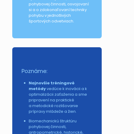
pohybovej činnosti, osvojovaní
si a o zdokonaľovaní techniky
pohybu v jednotlivých
športových odvetviach.
Poznáme:
Najnovšie tréningové
metódy
vedúce k inovácii a k
optimalizácii zaťaženia a sme
pripravení na praktické
a metodické rozlišovanie
prípravy mládeže a žien.
Biomechanickú štruktúru
pohybovej činnosti,
antropometrické, historické,