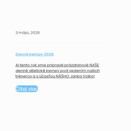
3 mája, 2026
Denné kempy 2026
Aj tento rok sme pripravili prázdninové NAŠE
denné atletické kempy pod vedením našich
trénerov a s účasťou NÁŠHO Janka Volka!
Čítaj viac