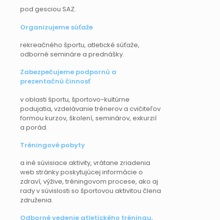
pod gesciou SAZ.
Organizujeme súťaže
rekreačného športu, atletické súťaže,
odborné semináre a prednášky.
Zabezpečujeme podpornú a
prezentačnú činnosť
v oblasti športu, športovo-kultúrne
podujatia, vzdelávanie trénerov a cvičiteľov
formou kurzov, školení, seminárov, exkurzií
a porád.
Tréningové pobyty
a iné súvisiace aktivity, vrátane zriadenia
web stránky poskytujúcej informácie o
zdraví, výžive, tréningovom procese, ako aj
rady v súvislosti so športovou aktivitou člena
združenia.
Odborné vedenie atletického tréningu,