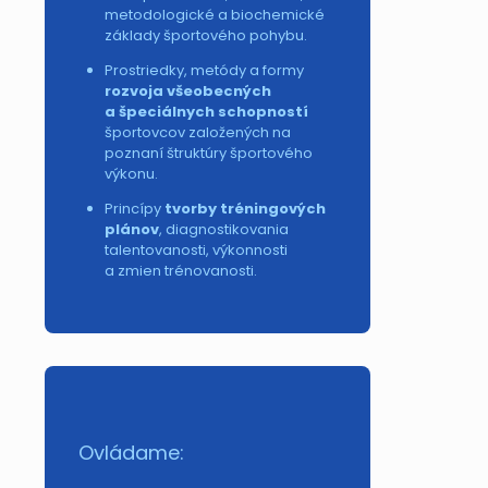
metodologické a biochemické
základy športového pohybu.
Prostriedky, metódy a formy
rozvoja všeobecných
a špeciálnych schopností
športovcov založených na
poznaní štruktúry športového
výkonu.
Princípy
tvorby tréningových
plánov
, diagnostikovania
talentovanosti, výkonnosti
a zmien trénovanosti.
Ovládame: